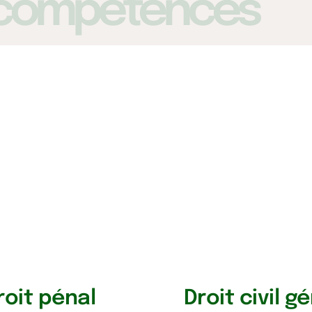
 compétences
roit pénal
Droit civil g